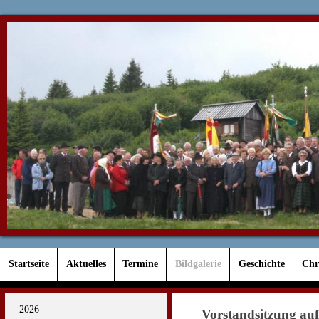
Startseite
Aktuelles
Termine
Bildgalerie
Geschichte
Chr
2026
Vorstandsitzung auf