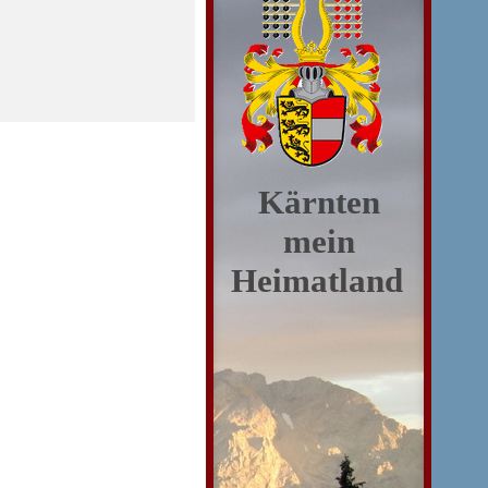
Kärnten
mein
Heimatland