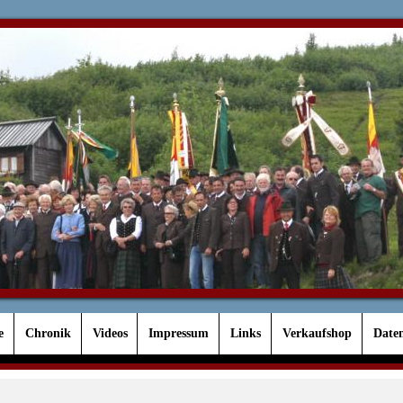
e
Chronik
Videos
Impressum
Links
Verkaufshop
Date