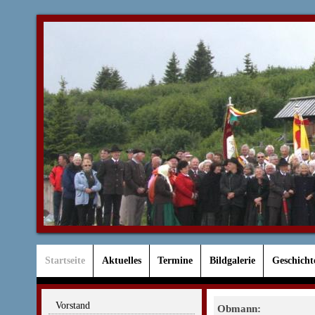
Startseite
Aktuelles
Termine
Bildgalerie
Geschicht
Vorstand
Obmann: