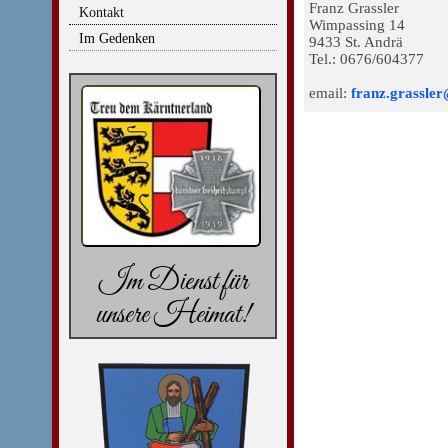
Franz Grassler
Kontakt
Wimpassing 14
Im Gedenken
9433 St. Andrä
Tel.: 0676/604377
email:
franz.grassle
Im Dienst für
unsere Heimat!