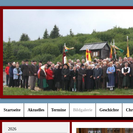
Startseite
Aktuelles
Termine
Bildgalerie
Geschichte
Chr
2026