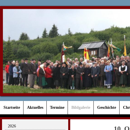
Startseite
Aktuelles
Termine
Bildgalerie
Geschichte
Chr
2026
10. O