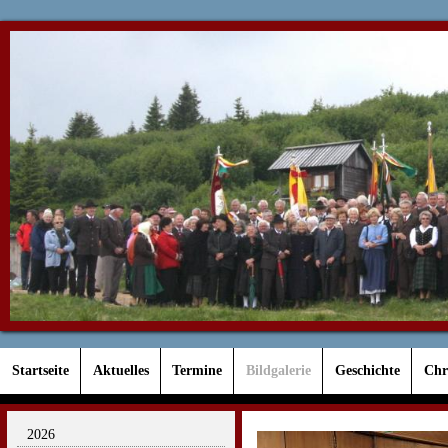
Startseite
Aktuelles
Termine
Bildgalerie
Geschichte
Chr
2026