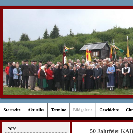
Startseite
Aktuelles
Termine
Bildgalerie
Geschichte
Chr
2026
50 Jahrfeier KA